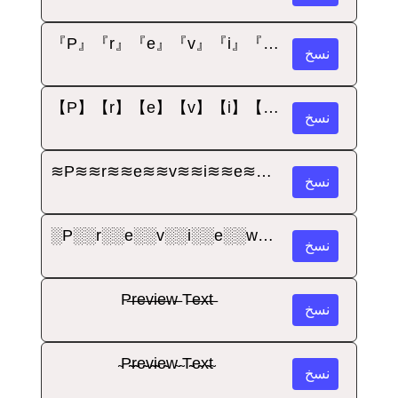
『P』『r』『e』『v』『i』『e』『w』 『T』『e』『x』『t』
نسخ
【P】【r】【e】【v】【i】【e】【w】 【T】【e】【x】【t】
نسخ
≋P≋≋r≋≋e≋≋v≋≋i≋≋e≋≋w≋ ≋T≋≋e≋≋x≋≋t≋
نسخ
░P░░r░░e░░v░░i░░e░░w░ ░T░░e░░x░░t░
نسخ
P̶r̶e̶v̶i̶e̶w̶ T̶e̶x̶t̶
نسخ
̴P̴̴r̴̴e̴̴v̴̴i̴̴e̴̴w̴ ̴T̴̴e̴̴x̴̴t̴
نسخ