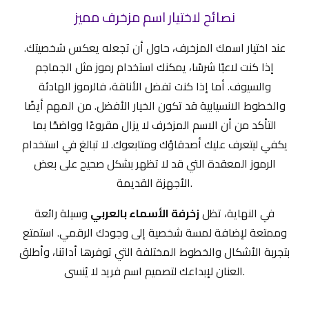
نصائح لاختيار اسم مزخرف مميز
عند اختيار اسمك المزخرف، حاول أن تجعله يعكس شخصيتك.
إذا كنت لاعبًا شرسًا، يمكنك استخدام رموز مثل الجماجم
والسيوف. أما إذا كنت تفضل الأناقة، فالرموز الهادئة
والخطوط الانسيابية قد تكون الخيار الأفضل. من المهم أيضًا
التأكد من أن الاسم المزخرف لا يزال مقروءًا وواضحًا بما
يكفي ليتعرف عليك أصدقاؤك ومتابعوك. لا تبالغ في استخدام
الرموز المعقدة التي قد لا تظهر بشكل صحيح على بعض
الأجهزة القديمة.
في النهاية، تظل
زخرفة الأسماء بالعربي
وسيلة رائعة
وممتعة لإضافة لمسة شخصية إلى وجودك الرقمي. استمتع
بتجربة الأشكال والخطوط المختلفة التي توفرها أداتنا، وأطلق
العنان لإبداعك لتصميم اسم فريد لا يُنسى.