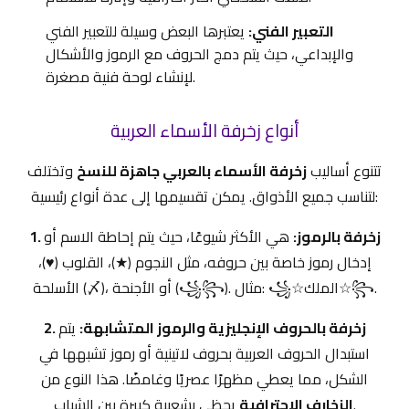
التعبير الفني:
يعتبرها البعض وسيلة للتعبير الفني
والإبداعي، حيث يتم دمج الحروف مع الرموز والأشكال
لإنشاء لوحة فنية مصغرة.
أنواع زخرفة الأسماء العربية
تتنوع أساليب
زخرفة الأسماء بالعربي جاهزة للنسخ
وتختلف
لتناسب جميع الأذواق. يمكن تقسيمها إلى عدة أنواع رئيسية:
1. زخرفة بالرموز:
هي الأكثر شيوعًا، حيث يتم إحاطة الاسم أو
إدخال رموز خاصة بين حروفه، مثل النجوم (★)، القلوب (♥)،
الأسلحة (〆)، أو الأجنحة (꧁꧂). مثال: ꧁☆الملك☆꧂.
2. زخرفة بالحروف الإنجليزية والرموز المتشابهة:
يتم
استبدال الحروف العربية بحروف لاتينية أو رموز تشبهها في
الشكل، مما يعطي مظهرًا عصريًا وغامضًا. هذا النوع من
يحظى بشعبية كبيرة بين الشباب.
الزخارف الاحترافية