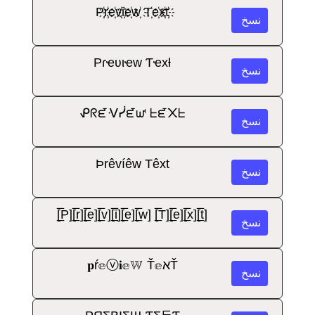
P҉r҉e҉v҉i҉e҉w҉ T҉e҉x҉t҉
نسخ
Pɾҽʋιҽw Ƭҽxƚ
نسخ
ᕵᖇᘿᐺᓰᘿᘺ ᖶᘿ᙭ᖶ
نسخ
Þrêvíêw Têxt
نسخ
[̲̅P][̲̅r][̲̅e][̲̅v][̲̅i][̲̅e][̲̅w] [̲̅T][̲̅e][̲̅x][̲̅t]
نسخ
𝐩ŕ𝕖ⓥ𝐢𝕖𝕎 Ť𝕖אŤ
نسخ