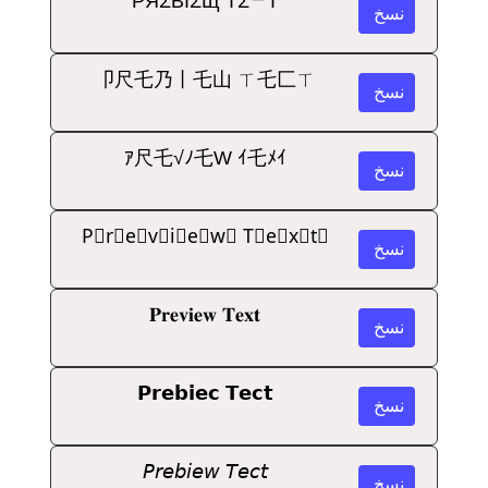
PЯΣBIΣЩ ƬΣᄃƬ
نسخ
卩尺乇乃丨乇山 ㄒ乇匚ㄒ
نسخ
ｱ尺乇√ﾉ乇W ｲ乇ﾒｲ
نسخ
P⃞r⃞e⃞v⃞i⃞e⃞w⃞ T⃞e⃞x⃞t⃞
نسخ
𝐏𝐫𝐞𝐯𝐢𝐞𝐰 𝐓𝐞𝐱𝐭
نسخ
𝗣𝗿𝗲𝗯𝗶𝗲𝗰 𝗧𝗲𝗰𝘁
نسخ
𝘗𝘳𝘦𝘣𝘪𝘦𝘸 𝘛𝘦𝘤𝘵
نسخ