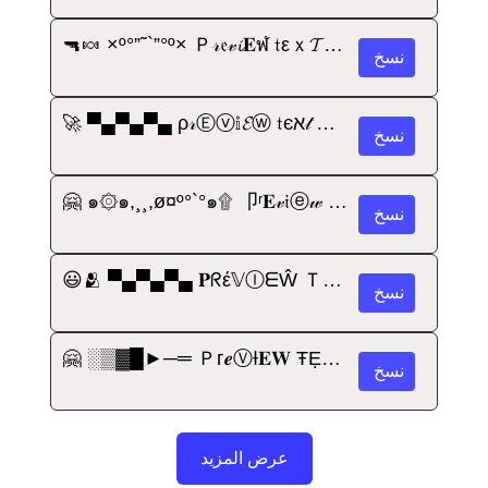
🔫🍬 ×º°”˜`”°º× Ｐ𝓇𝔢𝓋𝓲𝐄ฬ 𝔱εｘ𝓣 ×º°”˜`”°º× ･ﾟ
نسخ
🚀 ▀▄▀▄▀▄ ρ𝓇Ⓔⓥ𝕚𝓔ⓦ 𝔱єא𝓉 ▄▀▄▀▄▀ ｡
نسخ
🤗 ๑۞๑,¸¸,ø¤º°`°๑۩ 卩ʳ𝐄𝓋𝔦ⓔ𝓌 тέ𝐗𝓣 ๑۩ ,¸¸,ø¤º°`°๑۞๑ ｡*
نسخ
😃🫂 ▀▄▀▄▀▄ 𝐏ᖇέ𝕍ⒾᗴŴ Ｔ€Ж𝓉 ▄▀▄▀▄▀ 🌠:
نسخ
🤗 ░▒▓█►─═ Ｐг𝒆ⓋƗ𝐄𝐖 ŦẸ𝔵Ⓣ ═─◄█▓▒░ ✮🌠
نسخ
عرض المزيد