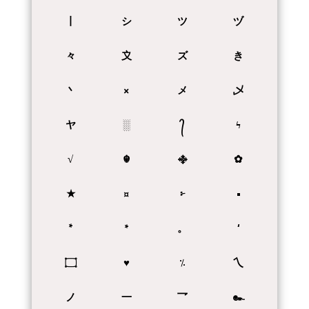
丨
シ
ツ
ヅ
々
〩
ズ
き
丶
×
メ
乄
ヤ
░
᭄
ϟ
√
☬
࿇
✿
★
¤
፦
•
‘
。
٭
*
۝
♥
٪
乀
ノ
一
乛
๛