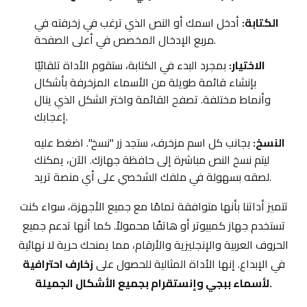
الكتابة:
أدخل اسمك أو النص الذي ترغب في زخرفته في
مربع الإدخال المخصص في أعلى الصفحة.
الاختيار:
بمجرد البدء في الكتابة، ستقوم الأداة تلقائيًا
بإنشاء قائمة طويلة من الأسماء المزخرفة بأشكال
وأنماط مختلفة. تصفح القائمة واختر الشكل الذي ينال
إعجابك.
النسخ:
بجانب كل اسم مزخرف، ستجد زر "نسخ". اضغط عليه
ليتم نسخ النص مباشرة إلى حافظة جهازك. الآن، يمكنك
لصقه بسهولة في ملفك الشخصي على أي منصة تريد.
تتميز أداتنا بأنها متوافقة تمامًا مع جميع الأجهزة، سواء كنت
تستخدم جهاز كمبيوتر أو هاتفًا محمولاً. كما أنها تدعم جميع
الحروف العربية والإنجليزية والأرقام، مما يمنحك حرية لا نهائية
في الإبداع. إنها الأداة المثالية للحصول على
زخارف احترافية
لأسماء ببجي وإنستقرام بجميع الأشكال الجميلة.