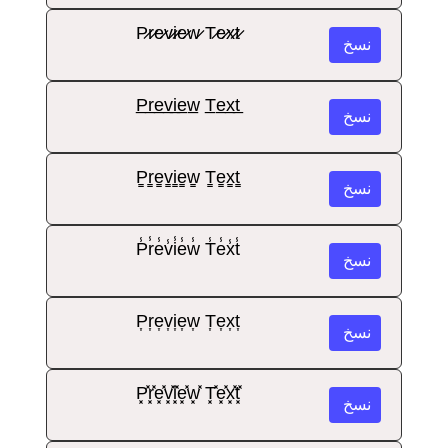
P̷r̷e̷v̷i̷e̷w̷ T̷e̷x̷t̷
نسخ
P̲r̲e̲v̲i̲e̲w̲ T̲e̲x̲t̲
نسخ
P̳r̳e̳v̳i̳e̳w̳ T̳e̳x̳t̳
نسخ
P̾r̾e̾v̾i̾e̾w̾ T̾e̾x̾t̾
نسخ
P͎r͎e͎v͎i͎e͎w͎ T͎e͎x͎t͎
نسخ
P͓̽r͓̽e͓̽v͓̽i͓̽e͓̽w͓̽ T͓̽e͓̽x͓̽t͓̽
نسخ