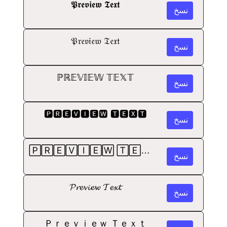
𝕻𝖗𝖊𝖛𝖎𝖊𝖜 𝕿𝖊𝖝𝖙
نسخ
𝔓𝔯𝔢𝔳𝔦𝔢𝔴 𝔗𝔢𝔵𝔱
نسخ
ℙℝ𝔼𝕍𝕀𝔼𝕎 𝕋𝔼𝕏𝕋
نسخ
🅿🆁🅴🆅🅸🅴🆆 🆃🅴🆇🆃
نسخ
🄿🅁🄴🅅🄸🄴🅆 🅃🄴🅇🅃
نسخ
𝓟𝓻𝓮𝓿𝓲𝓮𝔀 𝓣𝓮𝔁𝓽
نسخ
Ｐｒｅｖｉｅｗ Ｔｅｘｔ