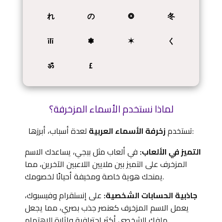
れ
の
❂
冬
īlī
❃
✶
く
ॐ
£
لماذا نستخدم الأسماء المزخرفة؟
لعدة أسباب، أبرزها:
تستخدم
زخرفة الأسماء العربية
التميز في الألعاب:
في ألعاب مثل ببجي، يساعدك الاسم
المزخرف على التميز بين ملايين اللاعبين الآخرين، مما
يمنحك هوية خاصة ومخيفة أحيانًا لخصومك.
جاذبية الحسابات الشخصية:
على إنستقرام وفيسبوك،
يعمل الاسم المزخرف كعنصر جذب بصري، مما يجعل
ملفك الشخصي أكثر احترافية وإثارة للاهتمام.