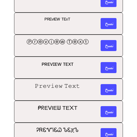
نسخ
ᴾᴿᴱᵛᴵᴱᵂ ᵀᴱˣᵀ
نسخ
Ⓟⓡⓔⓥⓘⓔⓦ Ⓣⓔⓧⓣ
نسخ
ᴘʀᴇᴠɪᴇᴡ ᴛᴇxᴛ
نسخ
𝙿𝚛𝚎𝚟𝚒𝚎𝚠 𝚃𝚎𝚡𝚝
نسخ
ᑭᖇEᐯIEᗯ TE᙭T
نسخ
ᎮᏒᏋᏉᎥᏋᏇ ᏖᏋጀᏖ
نسخ