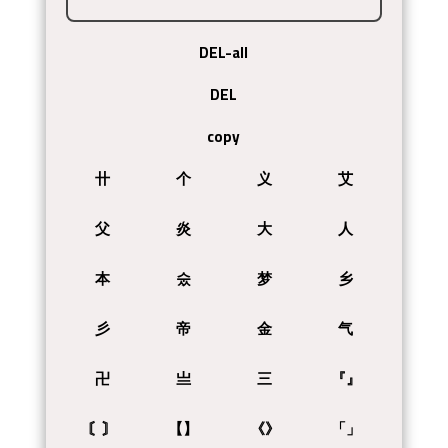
DEL-all
DEL
copy
卄
个
义
艾
父
炎
大
人
本
숬
梦
乡
彡
帝
金
气
卍
亗
三
『』
〘〙
【】
《》
「」