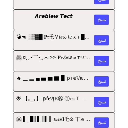
𝘼𝙧𝙚𝙗𝙞𝙚𝙬 𝙏𝙚𝙘𝙩
نسخ
💣🔫 ░▒▓█ 𝐏𝔯乇ＶᎥ𝑒ω tєｘт █▓▒░ ｡⚛
نسخ
🤗 ¤¸¸.•´¯`•¸¸.•..>> 𝐏𝕣𝓔vเε𝔴 тᵉ𝓧т <<..•.¸¸•´¯`•.¸¸¤ ★
نسخ
🔥 ▁ ▂ ▄ ▅ ▆ ▇ █ ｐг𝕖𝕍ιεω 𝓣єｘⓣ █ ▇ ▆ ▅ ▄ ▂ ▁ ✧
نسخ
🌟 【｡_｡】 𝕡ŕ𝐞vĮ𝔼Ⓦ Ⓣ𝕖𝓍Ｔ 【｡_｡】 ⚛🌌
نسخ
🤗 ▌│█║▌║▌║ 𝓹𝓇𝔢ν𝐈乇ώ 丅ｅ𝓍𝓣 ║▌║▌║█│▌ ⚛
نسخ