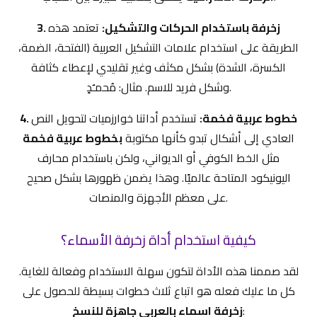
3. زخرفة باستخدام الحركات والتشكيل:
تعتمد هذه
الطريقة على استخدام علامات التشكيل العربية (الفتحة، الضمة،
الكسرة، الشدة) بشكل مكثف وغير تقليدي لإعطاء كثافة
وشكل فريد للاسم. مثال: مُحمـٌدٍ.
4. خطوط عربية فخمة:
تستخدم أداتنا خوارزميات لتحويل النص
العادي إلى أشكال تبدو كأنها مكتوبة
بخطوط عربية فخمة
مثل الخط الكوفي أو الديواني، ولكن باستخدام محارف
اليونيكود المتاحة عالميًا. وهذا يضمن ظهورها بشكل صحيح
على معظم الأجهزة والمنصات.
كيفية استخدام أداة زخرفة الأسماء؟
لقد صممنا هذه الأداة لتكون سهلة الاستخدام وفعالة للغاية.
كل ما عليك فعله هو اتباع ثلاث خطوات بسيطة للحصول على
:
زخرفة اسماء بالعربي جاهزة للنسخ