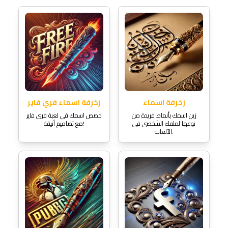
زخرفة اسماء
زخرفة اسماء فري فاير
زين اسمك بأنماط فريدة من
خصص اسمك في لعبة فري فاير
نوعها لملفك الشخصي في
مع تصاميم أنيقة!
الألعاب.