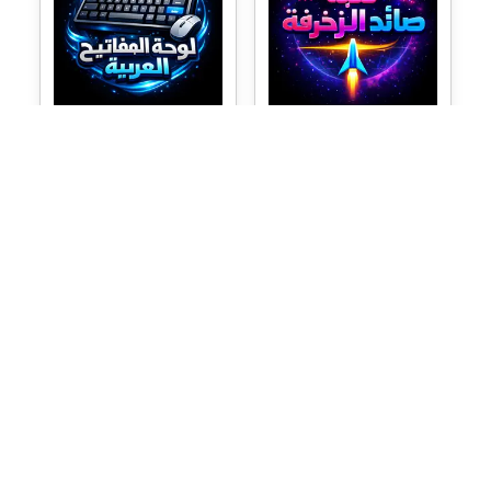
لعبة صائد الزخرفة
لوحة المفاتيح العربية
لعبة تفاعلية ممتعة! أطلق النار
كيبورد عربي ذكي للكتابة اون
على الكلمات المزخرفة وحطمها
لاين مع دعم التشكيل والنسخ
قبل أن تصل إليك.
الفوري.
←
مواضيع ذات صلة
تواصل معنا
يمكنك أيضًا التواصل معنا عبر بريدنا الإلكتروني لأي استفسارات أو ملاحظات،